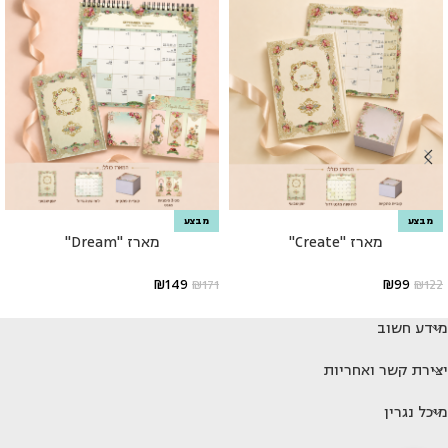
מבצע
מבצע
מארז "Create"
מארז "Dream"
₪
149
₪
99
₪
171
₪
122
מידע חשוב
יצירת קשר ואחריות
מיכל נגרין