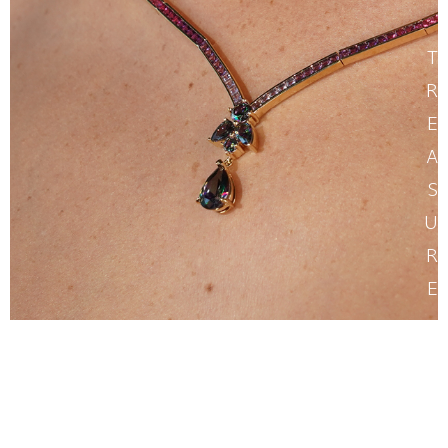
T
R
E
A
S
U
R
E