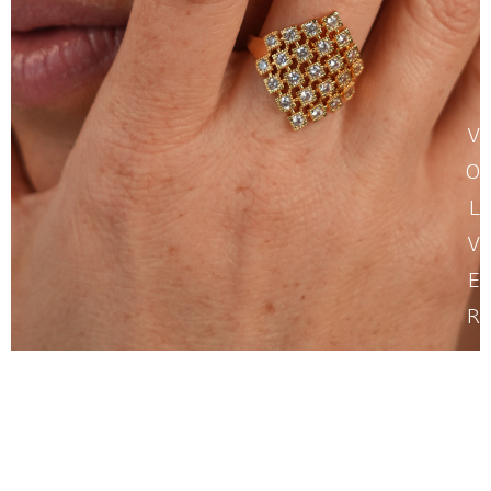
V
O
L
V
E
R