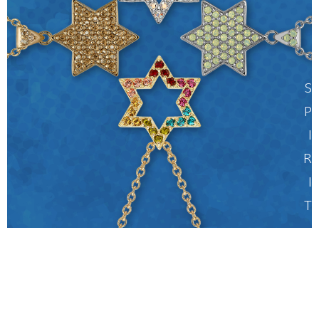
S
P
I
R
I
T