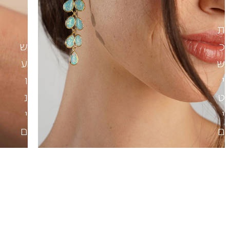
ת
כ
ש
ש
ע
י
ו
ט
נ
י
י
ם
ם