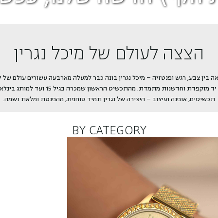
ע
גלו עוד
י
צ
הצצה לעולם של מיכל נגרין
ו
ב
ה בין צבע, רגש ופנטזיה – מיכל נגרין בונה כבר למעלה מארבעה עשורים עולם של י
ה
שנשען על עבודת יד מוקפדת וחדשנות מתמדת. מהתכשיט הר
ב
תכשיטים, אופנה ועיצוב – היצירה של נגרין תמיד סוחפת, מהפנטת ומלאת נשמה.
י
BY CATEGORY
ת