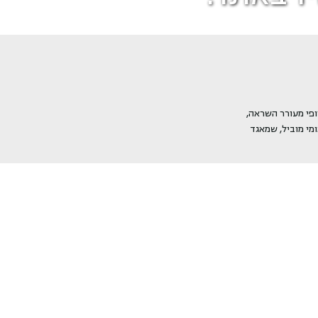
ו
צ
ר
י
כ
ופי מעורר השראה,
ת
אשון שמכרה בגיל 15 ועד למותג בינלאומי מוביל, שמאגד
י
ב
ה