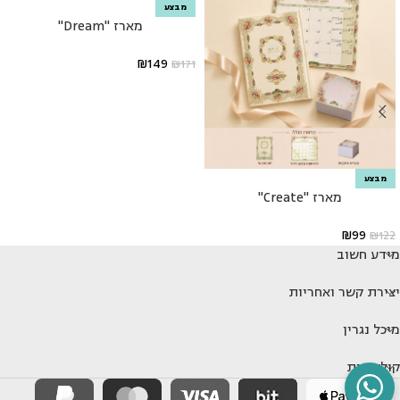
מבצע
מארז "Dream"
₪
149
₪
171
מבצע
מארז "Create"
₪
99
₪
122
מידע חשוב
יצירת קשר ואחריות
מיכל נגרין
קולקציות