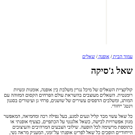
עמוד הבית
/
אופנה
/
שאלים
שאל ג'סיקה
קולקציית השאלים של מיכל נגרין משלבת בין אופנה, אומנות ונשיות
רומנטית. השאלים מעוצבים בהשראת עולם הפרחים הקסום המזוהה עם
המותג, ומשלבים הדפסים עשירים של שושנים, פרחי גן ועיטורים בסגנון
וינטג' ייחודי.
כל שאל עשוי מבד קליל ונעים למגע, בעל נפילה רכה ומחמיאה, המאפשר
מגוון אפשרויות לבישה, כשאל אלגנטי על הכתפיים, כצעיף אופנתי או
כתוספת מרשימה לכל הופעה. שילובי הצבעים המרהיבים והעיצובים
הייחודיים הופכים כל שאל לפריט אופנתי על־זמני, המעניק מראה נשי,