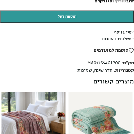
זהב
טורקיז
סגול
קרם
הוספה לסל
מידע נוסף
משלוחים והחזרות
הוספה למועדפים
מק"ט:
MA017654GL200
קטגוריות:
חדר שינה
,
שמיכות
מוצרים קשורים